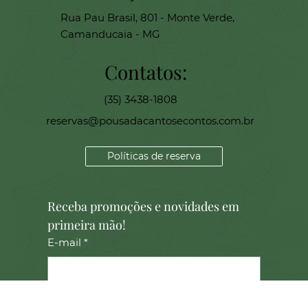
ço:
Rua Pau Brasil, 801 - Monte Verde,
Camanducaia - MG
Contatos:
(35) 3438-1808
reservas@pousadacantosecontos.com.br
Políticas de reserva
Receba promoções e novidades em 
primeira mão!
E-mail
*