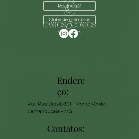
Reserve já!
Clube de membros
Endere
ço:
Rua Pau Brasil, 801 - Monte Verde,
Camanducaia - MG
Contatos: